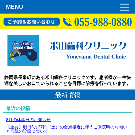
MENU
静岡県長泉町にある米山歯科クリニックです。患者様が一生快
適な美しいお口でいられることを目標に診療を行っています。
最新情報
最近の投稿
8月の休診日のお知らせ
【重要】明日6月27日（土）の台風接近に伴うご来院時のお願い
と当院の診療について