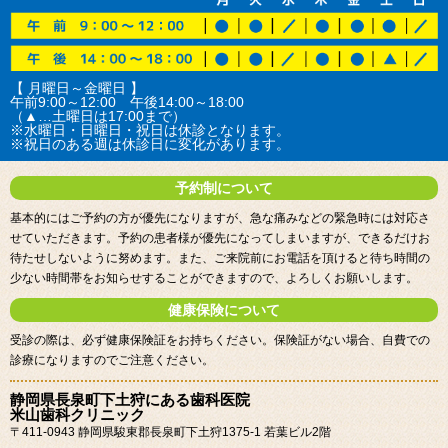
【 月曜日～金曜日 】
午前9:00～12:00 午後14:00～18:00
（▲…土曜日は17:00まで）
※水曜日・日曜日・祝日は休診となります。
※祝日のある週は休診日に変化があります。
予約制について
基本的にはご予約の方が優先になりますが、急な痛みなどの緊急時には対応さ
せていただきます。予約の患者様が優先になってしまいますが、できるだけお
待たせしないように努めます。また、ご来院前にお電話を頂けると待ち時間の
少ない時間帯をお知らせすることができますので、よろしくお願いします。
健康保険について
受診の際は、必ず健康保険証をお持ちください。保険証がない場合、自費での
診療になりますのでご注意ください。
静岡県長泉町下土狩にある歯科医院
米山歯科クリニック
〒411-0943 静岡県駿東郡長泉町下土狩1375-1 若葉ビル2階