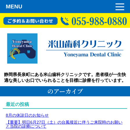
MENU
静岡県長泉町にある米山歯科クリニックです。患者様が一生快
適な美しいお口でいられることを目標に診療を行っています。
のアーカイブ
最近の投稿
8月の休診日のお知らせ
【重要】明日6月27日（土）の台風接近に伴うご来院時のお願い
と当院の診療について