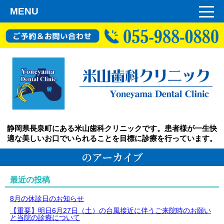
MENU
静岡県長泉町にある米山歯科クリニックです。患者様が一生快
適な美しいお口でいられることを目標に診療を行っています。
のアーカイブ
最近の投稿
8月の休診日のお知らせ
【重要】明日6月27日（土）の台風接近に伴うご来院時のお願い
と当院の診療について