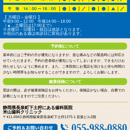
【 月曜日～金曜日 】
午前9:00～12:00 午後14:00～18:00
（▲…土曜日は17:00まで）
※水曜日・日曜日・祝日は休診となります。
※祝日のある週は休診日に変化があります。
予約制について
基本的にはご予約の方が優先になりますが、急な痛みなどの緊急時には対応さ
せていただきます。予約の患者様が優先になってしまいますが、できるだけお
待たせしないように努めます。また、ご来院前にお電話を頂けると待ち時間の
少ない時間帯をお知らせすることができますので、よろしくお願いします。
健康保険について
受診の際は、必ず健康保険証をお持ちください。保険証がない場合、自費での
診療になりますのでご注意ください。
静岡県長泉町下土狩にある歯科医院
米山歯科クリニック
〒411-0943 静岡県駿東郡長泉町下土狩1375-1 若葉ビル2階