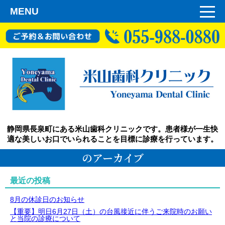
MENU
静岡県長泉町にある米山歯科クリニックです。患者様が一生快
適な美しいお口でいられることを目標に診療を行っています。
のアーカイブ
最近の投稿
8月の休診日のお知らせ
【重要】明日6月27日（土）の台風接近に伴うご来院時のお願い
と当院の診療について