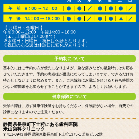
【 月曜日～金曜日 】
午前9:00～12:00 午後14:00～18:00
（▲…土曜日は17:00まで）
※水曜日・日曜日・祝日は休診となります。
※祝日のある週は休診日に変化があります。
予約制について
基本的にはご予約の方が優先になりますが、急な痛みなどの緊急時には対応さ
せていただきます。予約の患者様が優先になってしまいますが、できるだけお
待たせしないように努めます。また、ご来院前にお電話を頂けると待ち時間の
少ない時間帯をお知らせすることができますので、よろしくお願いします。
健康保険について
受診の際は、必ず健康保険証をお持ちください。保険証がない場合、自費での
診療になりますのでご注意ください。
静岡県長泉町下土狩にある歯科医院
米山歯科クリニック
〒411-0943 静岡県駿東郡長泉町下土狩1375-1 若葉ビル2階