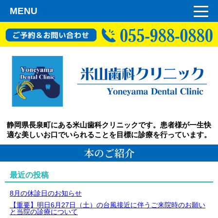
MENU
静岡県長泉町にある米山歯科クリニックです。患者様が一生快
適な美しいお口でいられることを目標に診療を行っています。
本のご紹介
最近の投稿
8月の休診日のお知らせ
【重要】明日6月27日（土）の台風接近に伴うご来院時のお願い
と当院の診療について